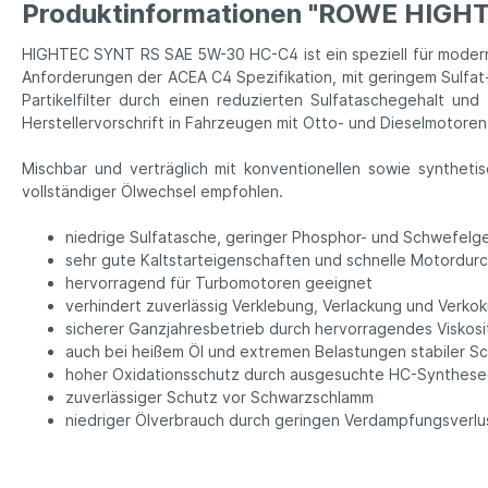
Produktinformationen "ROWE HIGH
HIGHTEC SYNT RS SAE 5W-30 HC-C4 ist ein speziell für modern
Anforderungen der ACEA C4 Spezifikation, mit geringem Sulfat
Partikelfilter durch einen reduzierten Sulfataschegehalt un
Herstellervorschrift in Fahrzeugen mit Otto- und Dieselmotoren 
Mischbar und verträglich mit konventionellen sowie synthe
vollständiger Ölwechsel empfohlen.
niedrige Sulfatasche, geringer Phosphor- und Schwefelgeh
sehr gute Kaltstarteigenschaften und schnelle Motordur
hervorragend für Turbomotoren geeignet
verhindert zuverlässig Verklebung, Verlackung und Verkok
sicherer Ganzjahresbetrieb durch hervorragendes Viskosi
auch bei heißem Öl und extremen Belastungen stabiler Sc
hoher Oxidationsschutz durch ausgesuchte HC-Syntheseöl
zuverlässiger Schutz vor Schwarzschlamm
niedriger Ölverbrauch durch geringen Verdampfungsverlu