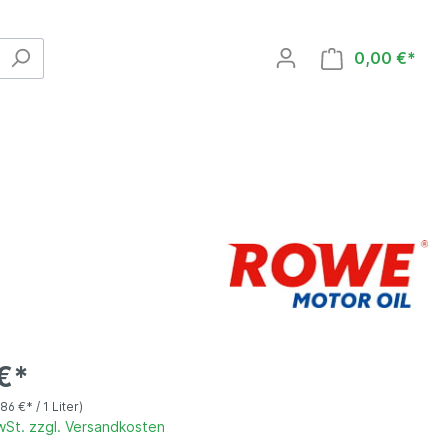
0,00 €*
Serviceprodukte
AdBlue®
Additive
€*
,86 €* / 1 Liter)
MwSt. zzgl. Versandkosten