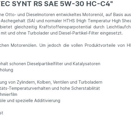
TEC SYNT RS SAE 5W-30 HC-C4"
e Otto- und Dieselmotoren entwickeltes Motorenöl, auf Basis aus
-Aschegehalt (SA) und normaler HTHS (High Temperatur High Shear
d bietet gleichzeitig Kraftstoffeinsparpotential durch Leichtl
mit und ohne Turbolader und Diesel-Partikel-Filter eingesetzt.
tischen Motorenölen. Um jedoch die vollen Produktvorteile v
alt schonen Dieselpartikelfilter und Katalysatoren
chölung
ung von Zylindern, Kolben, Ventilen und Turboladern
täts-Temperaturverhalten und hohe Scherstabilität
hmierfilm
e und spezielle Additivierung
st