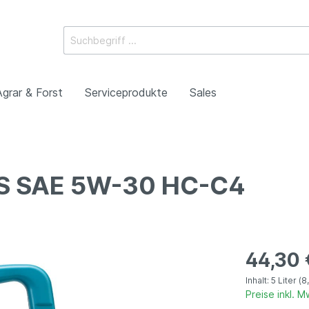
Agrar & Forst
Serviceprodukte
Sales
S SAE 5W-30 HC-C4
eöle
r
e
Oldtimer
Ölbindemittel
tgetriebe (MTF)
bahnöle
ressen
chten
Motorenöle
Pads
atikgetriebe (ATF)
en
Getriebeöle
Manuell
lkupplungsgetriebe
rvierung
44,30 
Automatik
etriebe
ieren
Inhalt:
5 Liter
(8
Preise inkl. 