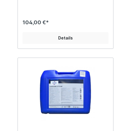
Getriebe/Hydraulikaggregate auf
AGRIFARM UTTO LN ohne Spülen
umgestellt werden. AGRIFARM UTTO LN ist
mischbar und verträglich mit herkömmlichen
104,00 €*
Getriebeölen. Um die von AGRIFARM UTTO
LN gebotenen Vorteile voll auszuschöpfen,
sind Vermischungen mit anderen
Details
Getriebeölen zu vermeiden, bzw. ein
kompletter Ölwechsel bei Umstellung auf
AGRIFARM UTTO LN wird empfohlen.
Sicherheits- und Entsorgungshinweise
können dem aktuellen
Sicherheitsdatenblatt entnommen
werden.betriebssichergeräuschhemmendsc
haumhemmendoptimaler
Verschleißschutzexzellenter Schutz vor
VerschlammungenkorrosionsschützendGan
zjahreseignungoptimales Viskositäts-
Temperatur-Verhaltenoptimale
Schaltbarkeitexzellente
Dichtungsverträglichkeit