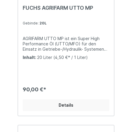
FUCHS AGRIFARM UTTO MP
Gebinde:
20L
AGRIFARM UTTO MP ist ein Super High
Performance Öl (UTTO/MFO) für den
Einsatz in Getriebe-/Hydraulik- Systemen
mit integrierten nassen Bremsen und/oder
Inhalt:
20 Liter
(4,50 €* / 1 Liter)
nassen Kupplungen sowie Achsen und
Differenzialsperren in landwirtschaftlichen
Maschinen und Baumaschinen. Durch die
die Auswahl besonderer Grundöle und
Additive stellt AGRIFARM UTTO MP
hervorragenden Verschleißschutz, ein sehr
90,00 €*
gutes Viskositäts- Temperaturverhalten
und bestes Reibverhalten sicher.AGRIFARM
UTTO MP wird in Achsen, Getrieben, und
Details
Endantrieben mit und ohne Ölbadbremsen
und/oder Sperrdifferentialen eingesetzt.
Durch seine besondere
Additivzusammensetzung sichert es
hervorragende Verzögerungswerte und