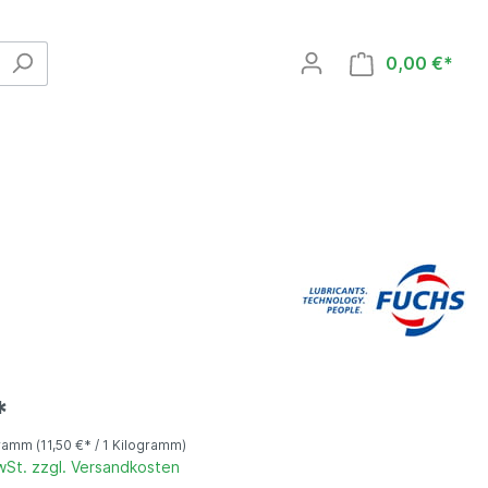
0,00 €*
Serviceprodukte
AdBlue®
Additive
*
gramm
(11,50 €* / 1 Kilogramm)
MwSt. zzgl. Versandkosten